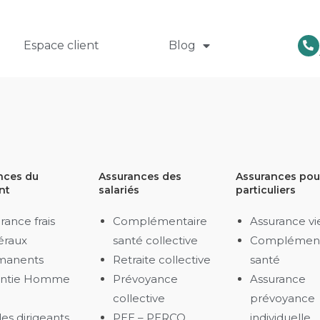
Espace client
Blog
nces du
Assurances des
Assurances pour
nt
salariés
particuliers
rance frais
Complémentaire
Assurance vi
éraux
santé collective
Complément
manents
Retraite collective
santé
antie Homme
Prévoyance
Assurance
collective
prévoyance
es dirigeants
PEE – PERCO
individuelle