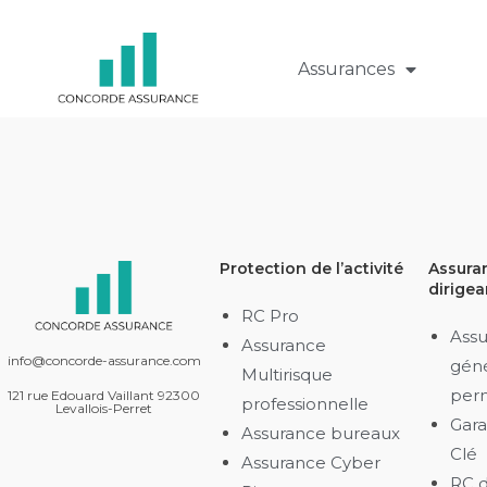
Assurances
Protection de l’activité
Assura
dirigea
RC Pro
Assu
Assurance
info@concorde-assurance.com
gén
Multirisque
per
121 rue Edouard Vaillant 92300
professionnelle
Levallois-Perret
Gar
Assurance bureaux
Clé
Assurance Cyber
RC d