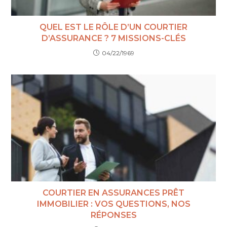
QUEL EST LE RÔLE D’UN COURTIER
D’ASSURANCE ? 7 MISSIONS-CLÉS
04/22/1969
COURTIER EN ASSURANCES PRÊT
IMMOBILIER : VOS QUESTIONS, NOS
RÉPONSES